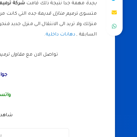
بجدة
مهمة جدا نتيجة ذلك قامت
شركة ترميم
متسوى ت
رميم منازل قديمة جده
التي كانت من 
منزلك ولا تريد الى الانتقال الى منزل جديد فن
السابقة ,
دهانات داخلية
.
تواصل الان مع
مقاول ترمي
جوال
واتسا
شاهد 
اع