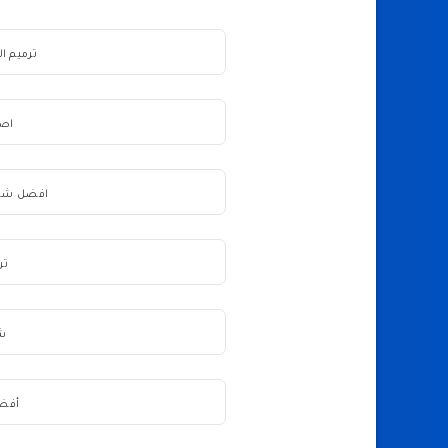
ترميم ا
اصل
افضل شركا
تر
شر
أفضل