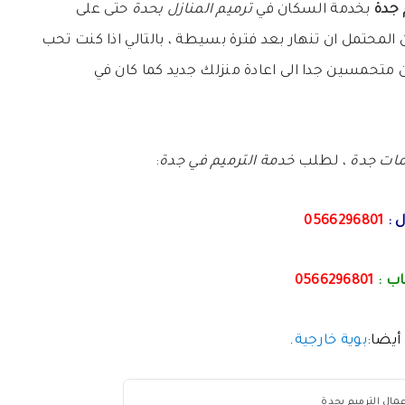
 جدة
بخدمة السكان في
ترميم المنازل بحدة
حتى على
المحتمل ان تنهار بعد فترة بسيطة ، بالتالي اذا كنت تحب
حن متحمسين جدا الى اعادة منزلك جديد كما كان في
مات جدة
، لطلب
خدمة الترميم في جدة
:
 :
0566296801
ب :
0566296801
أيضا:
بوية خارجية
.
مال الترميم بجدة