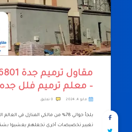
– معلم ترميم فلل جده
مايو 4, 2024
0
تعليق
يلجأ حوالي 78% من مالكي المنازل في ا
تغيير تخصيصات آخرى تجعلهم يعشيوا بشكل