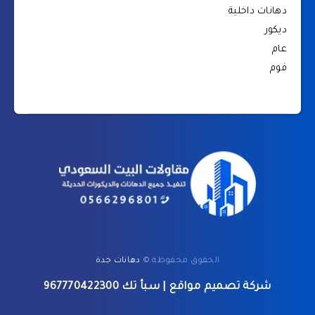
دهانات داخلية
ديكور
عام
فوم
الحقوق محفوظة ©
دهانات جدة
شركة تصميم مواقع
| سبأ تك
967770422300