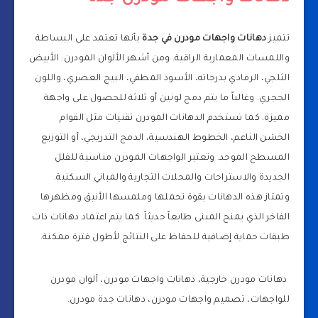
تتميز
دهانات واجهات مودرن في جدة
بأنها تعتمد على البساطة
واللمسات المعمارية الراقية. ومن أشهر الألوان المودرن: الأبيض
الثلجي، الرمادي بدرجاته، الأسود المطفي، البيج العصري، واللون
الحجري. وغالباً ما يتم دمج لونين أو ثلاثة للحصول على واجهة
مميزة. كما تستخدم الدهانات المودرن تقنيات مثل القوام
الخشن الناعم، الخطوط الهندسية، الدمج التدريجي، أو التوزيع
المسطح الموحد. وتعتبر الواجهات المودرن مناسبة للفلل
الجديدة والاستراحات والمحلات التجارية والمباني السكنية.
وتمتاز هذه الدهانات بقوة تحملها وملمسها الأنيق ومظهرها
الفاخر الذي يمنح المبنى طابعاً حديثاً. كما يتم اعتماد دهانات ذات
طبقات حماية إضافية للحفاظ على النتائج لأطول فترة ممكنة.
دهانات مودرن خارجية، دهانات واجهات مودرن، ألوان مودرن
للواجهات، تصميم واجهات مودرن، دهانات جدة مودرن.