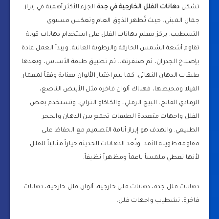
تشكل
دهانات الفلل الخارجية في جدة
الجزء الأكثر أهمية في إبراز
جمال المبنى، حيث تُظهر الذوق العام وتعكس مستوى
التشطيب. يركز معلم دهانات الفلل على استخدام دهانات قوية
تقاوم أشعة الشمس الحارقة والرطوبة العالية. ويبدأ العمل عادة
بإصلاح الجدران، ثم صنفرتها، ثم تطبيق طبقة الأساس، وبعدها
طبقات الدهان النهائي. كما يتم اختيار الألوان بعناية وفقاً لمعمار
الفيلا ومحيطها، فهناك ألوان فاخرة مثل الأبيض الناصع،
الرمادي الفاتح، البيج الرملي، والكاكاو الترابي. وتستخدم بعض
الفلل واجهات متعددة الطبقات تجمع بين الدهان والحجر
الطبيعي. والهدف هو إبراز أناقة التصميم مع الحفاظ على
مقاومة طويلة الأمد. وتُعد الدهانات الحديثة خياراً مثالياً للفلل
لأنها تعطي ملمساً ناعماً ومظهراً نظيفاً.
دهانات فلل جدة، دهانات فلل خارجية، ألوان فلل خارجية، دهانات
فاخرة، تشطيب واجهات فلل.