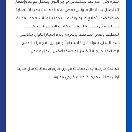
أجهزة رش احترافية تساعد في توزيع اللون بشكل موحد وإظهار
التفاصيل بدقة عالية. وتأتي بعض هذه الدهانات بطبقات حماية
إضافية ضد الأملاح والرطوبة، مما يجعلها مناسبة جداً لمدينة
ساحلية مثل جدة. كما تتميز الدهانات العصرية بسهولة
التنظيف وعدم احتفاظها بالأتربة. ويتم اختيار الألوان بناءً على
نمط المبنى سواء كان كلاسيكياً أو مودرن، مع مراعاة دمج
الإضاءة الخارجية لتظهر الواجهة بأفضل شكل ممكن.
دهانات خارجية جدة، دهانات مودرن خارجية، دهانات فلل حديثة،
ألوان دهانات خارجية، طلاء خارجي مقاوم.