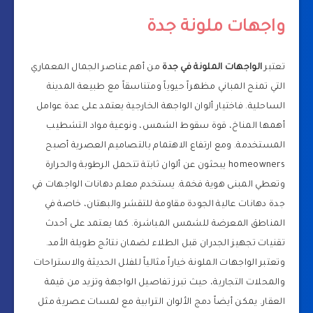
واجهات ملونة جدة
تعتبر
الواجهات الملونة في جدة
من أهم عناصر الجمال المعماري
التي تمنح المباني مظهراً حيوياً ومتناسقاً مع طبيعة المدينة
الساحلية. فاختيار ألوان الواجهة الخارجية يعتمد على عدة عوامل
أهمها المناخ، قوة سقوط الشمس، ونوعية مواد التشطيب
المستخدمة. ومع ارتفاع الاهتمام بالتصاميم العصرية أصبح
homeowners يبحثون عن ألوان ثابتة تتحمل الرطوبة والحرارة
وتعطي المبنى هوية فخمة. يستخدم معلم دهانات الواجهات في
جدة دهانات عالية الجودة مقاومة للتقشر والبهتان، خاصة في
المناطق المعرضة للشمس المباشرة. كما يعتمد على أحدث
تقنيات تجهيز الجدران قبل الطلاء لضمان نتائج طويلة الأمد.
وتعتبر الواجهات الملونة خياراً مثالياً للفلل الحديثة والاستراحات
والمحلات التجارية، حيث تبرز تفاصيل الواجهة وتزيد من قيمة
العقار. يمكن أيضاً دمج الألوان الترابية مع لمسات عصرية مثل