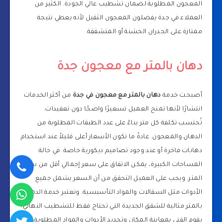
المعجون المطلوبة لضمان تشطيب عالي الجودة. الكثير من
العملاء في جدة يفضلون المعجون الثقيل لأنه يعطي نتيجة
ممتازة على الجدران الخشنة أو المتشققة.
دهان بالمتر مع معجون جدة
أصبحت خدمة
دهان بالمتر مع معجون في جدة
من أكثر الخدمات
انتشارًا لأنها تمنح العميل تسعيرًا واضحًا دون تعقيدات.
تُحتسب تكلفة كل متر بناءً على عدد الطبقات المطلوبة من
الدهان والمعجون. عادةً ما تكون الأسعار أعلى قليلاً عند استخدام
دهانات فاخرة أو عند وجود تصاميم ديكورية خاصة. في حالة
المساحات الكبيرة، يمكن الاتفاق على سعر إجمالي أقل من سعر
المتر. ويجب على العميل التحقق من أن السعر يشمل جميع
الأدوات مثل السقالات والمواد التأسيسية. وتعتبر خدمة الدهان
بالمتر مثالية للشقق الجديدة التي تحتاج فقط للتشطيب النهائي.
يقوم الفني بمعاينة المكان وتحديد الأدوات والمواد المطلوبة، ثم