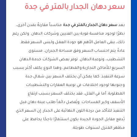
سعر دهان الجدار بالمتر في جدة
يعد
سعر دهان الجدار بالمتر في جدة
مناسباً مقارنةً بمدن أخرى،
نظرًا لوجود منافسة قوية بين الفنيين وشركات الدهان. ولكن رغم
ذلك، يبقى العامل الأهم هو جودة العمل وليس السعر فقط.
عادةً يتم احتساب السعر وفق مساحة الجدران، مستوى
التشطيب، ونوعية الدهان. توفر بعض الشركات خدمة الدهان
السريع للأماكن التجارية والمطاعم، وهذا النوع يكلف أكثر بسبب
سرعة التنفيذ. كما يمكن أن يختلف السعر بين شمال جدة
وجنوبها لوجود اختلافات في نوعية العقارات والتشطيبات
المطلوبة. أما في الفلل، فقد يختلف السعر بسبب ارتفاع
الأسقف وكبر المساحات. ويُفضل دائماً طلب عينة دهان قبل
التنفيذ للتأكد من درجة اللون النهائية على الجدار. إن السعر الذي
يُدفع مقابل الجودة الجيدة يكون استثمارًا ناجحًا يحافظ على
مظهر المنزل لسنوات طويلة.