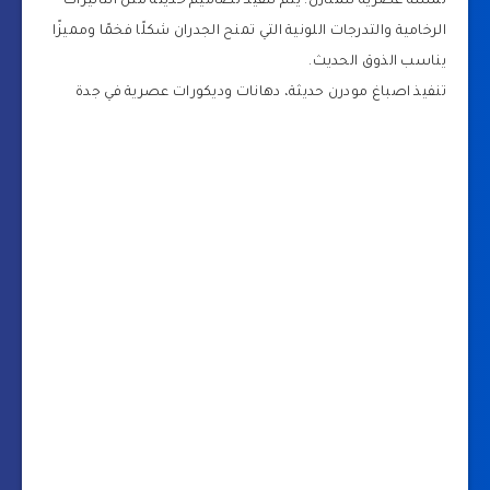
لمسة عصرية للمنازل. يتم تنفيذ تصاميم حديثة مثل التأثيرات
الرخامية والتدرجات اللونية التي تمنح الجدران شكلًا فخمًا ومميزًا
يناسب الذوق الحديث.
تنفيذ اصباغ مودرن حديثة، دهانات وديكورات عصرية في جدة