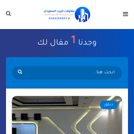
1
وجدنا
مقال لك
ديكور