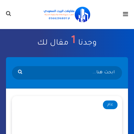
1
وجدنا
مقال لك
عام