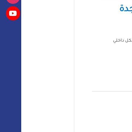
دة
كل داخلي