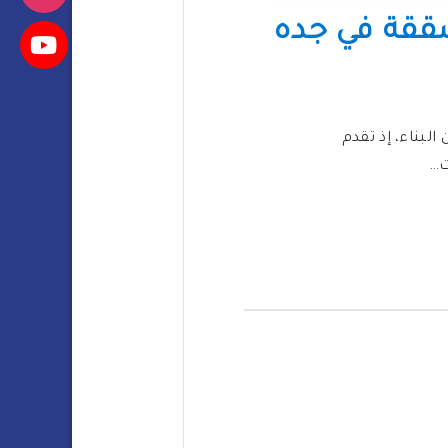
شققة في جده
البناء، إذ تقدم
ت…