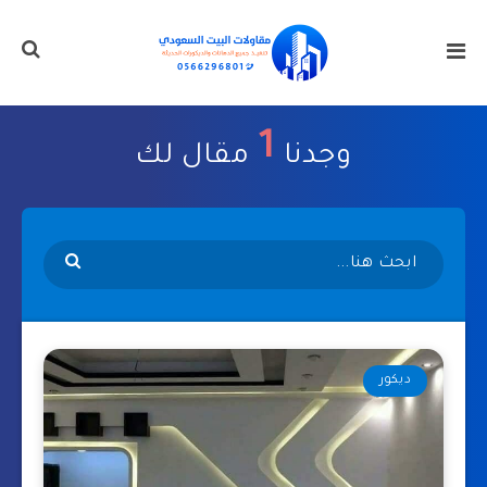
1
وجدنا
مقال لك
ديكور