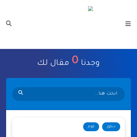
0
وجدنا
مقال لك
ديكور
فوم