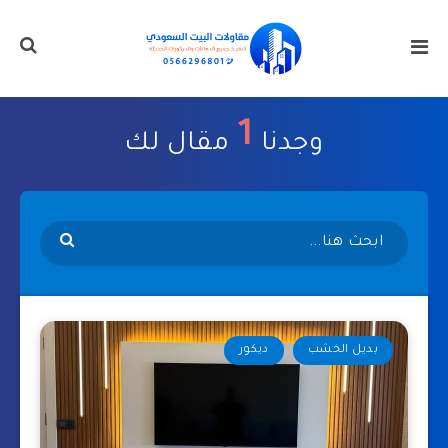
1
وجدنا
مقال لك
بديل الخشب
ديكور