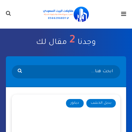
2
وجدنا
مقال لك
بديل الخشب
ديكور