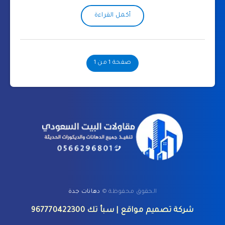
أكمل القراءة
صفحة 1 من 1
الحقوق محفوظة ©
دهانات جدة
شركة تصميم مواقع
| سبأ تك
967770422300