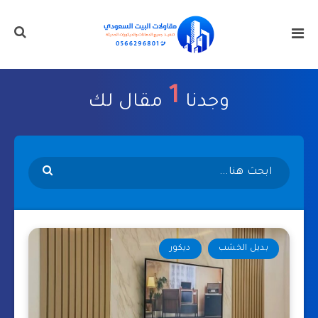
1
وجدنا
مقال لك
بديل الخشب
ديكور