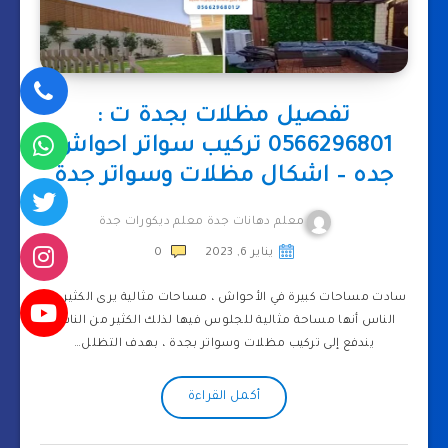
تفصيل مظلات بجدة ت :
0566296801 تركيب سواتر احواش
جده – اشكال مظلات وسواتر جدة
معلم دهانات جدة معلم ديكورات جدة
يناير 6, 2023
0
سادت مساحات كبيرة في الأحواش ، مساحات مثالية يرى الكثير من
الناس أنها مساحة مثالية للجلوس فيها لذلك الكثير من الناس
يندفع إلى تركيب مظلات وسواتر بجدة ، بهدف التظلل…
أكمل القراءة