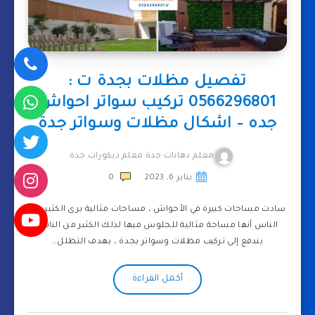
تفصيل مظلات بجدة ت :
0566296801 تركيب سواتر احواش
جده – اشكال مظلات وسواتر جدة
معلم دهانات جدة معلم ديكورات جدة
يناير 6, 2023
0
سادت مساحات كبيرة في الأحواش ، مساحات مثالية يرى الكثير من
الناس أنها مساحة مثالية للجلوس فيها لذلك الكثير من الناس
يندفع إلى تركيب مظلات وسواتر بجدة ، بهدف التظلل…
أكمل القراءة