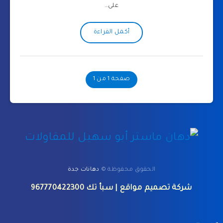
على…
أكمل القراءة
صفحة 1 من 1
الحقوق محفوظة ©
دهانات جدة
شركة تصميم مواقع
| سبأ تك
967770422300