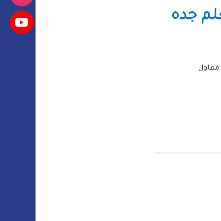
لم جده
مقاول