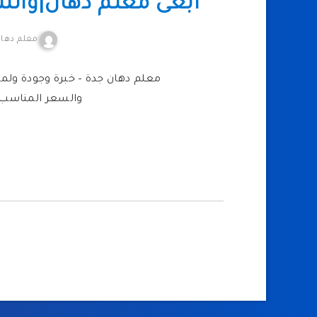
أبغى معلم دهان|وات
معلم دهان
معلم دهان جدة – خبرة وجودة ولم
والسعر المناسب،