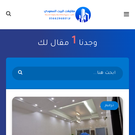
1
وجدنا
مقال لك
ترميم